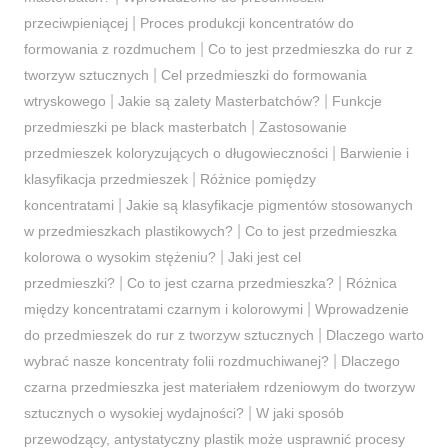
|
przeciwpieniącej
Proces produkcji koncentratów do
|
formowania z rozdmuchem
Co to jest przedmieszka do rur z
|
tworzyw sztucznych
Cel przedmieszki do formowania
|
|
wtryskowego
Jakie są zalety Masterbatchów?
Funkcje
|
przedmieszki pe black masterbatch
Zastosowanie
|
przedmieszek koloryzujących o długowieczności
Barwienie i
|
klasyfikacja przedmieszek
Różnice pomiędzy
|
koncentratami
Jakie są klasyfikacje pigmentów stosowanych
|
w przedmieszkach plastikowych?
Co to jest przedmieszka
|
kolorowa o wysokim stężeniu?
Jaki jest cel
|
|
przedmieszki?
Co to jest czarna przedmieszka?
Różnica
|
między koncentratami czarnym i kolorowymi
Wprowadzenie
|
do przedmieszek do rur z tworzyw sztucznych
Dlaczego warto
|
wybrać nasze koncentraty folii rozdmuchiwanej?
Dlaczego
czarna przedmieszka jest materiałem rdzeniowym do tworzyw
|
sztucznych o wysokiej wydajności?
W jaki sposób
przewodzący, antystatyczny plastik może usprawnić procesy