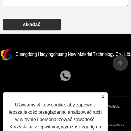
składać
X
Używamy plików cookie, aby zapewnić
Links
Sitemap
RSS
XML
Polityka
lepszą jakość przeglądania, analizować ruch
w witrynie i personalizować zawartość.
prywatności
Korzystając z tej witryny, wyrażasz zgodę na