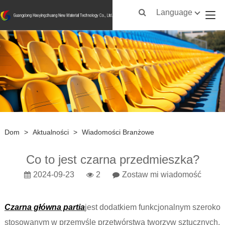
Language
Dom
>
Aktualności
>
Wiadomości Branżowe
Co to jest czarna przedmieszka?
2024-09-23
2
Zostaw mi wiadomość
Czarna główna partia
jest dodatkiem funkcjonalnym szeroko
stosowanym w przemyśle przetwórstwa tworzyw sztucznych.