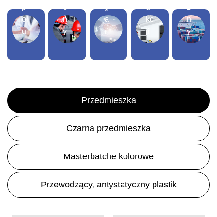
p
e
g
u
ż
oł
n
a
kc
n
u
y
ń
ji
y
Przedmieszka
Czarna przedmieszka
Masterbatche kolorowe
Przewodzący, antystatyczny plastik