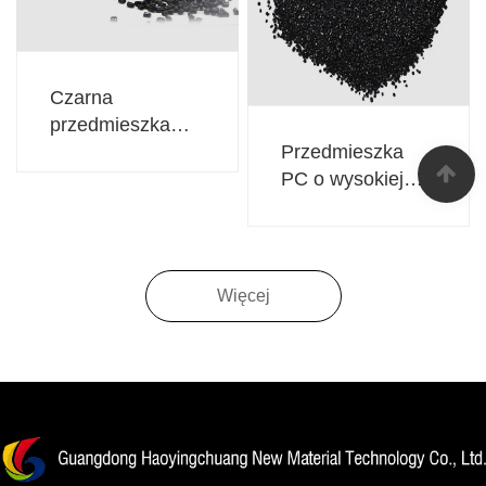
Czarna
przedmieszka
Przedmieszka
PET
PC o wysokiej
zawartości sadzy
węglowej
Więcej