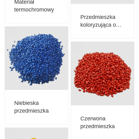
Materiał
termochromowy
Przedmieszka
koloryzująca o
wysokim stężeniu
Niebieska
przedmieszka
Czerwona
przedmieszka